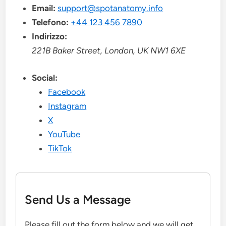
Email:
support@spotanatomy.info
Telefono:
+44 123 456 7890
Indirizzo:
221B Baker Street, London, UK NW1 6XE
Social:
Facebook
Instagram
X
YouTube
TikTok
Send Us a Message
Please fill out the form below and we will get