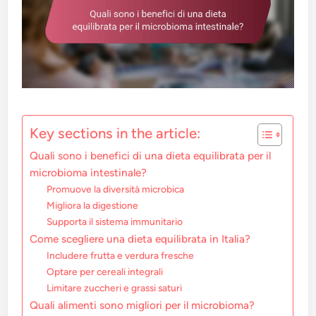
Key sections in the article:
Quali sono i benefici di una dieta equilibrata per il
microbioma intestinale?
Promuove la diversità microbica
Migliora la digestione
Supporta il sistema immunitario
Come scegliere una dieta equilibrata in Italia?
Includere frutta e verdura fresche
Optare per cereali integrali
Limitare zuccheri e grassi saturi
Quali alimenti sono migliori per il microbioma?