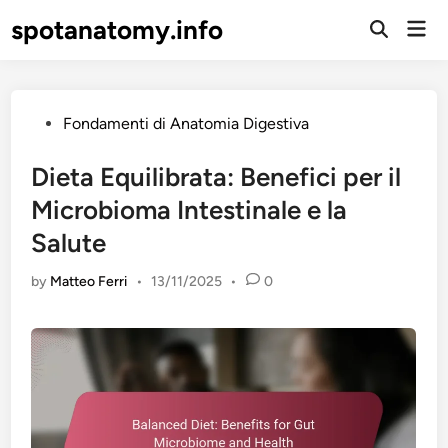
Skip
spotanatomy.info
Mai
to
Open
Men
Search
content
Posted
Fondamenti di Anatomia Digestiva
in
Dieta Equilibrata: Benefici per il
Microbioma Intestinale e la
Salute
by
Matteo Ferri
•
13/11/2025
•
0