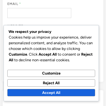
EMAIL
*
WEBSITE
We respect your privacy
Cookies help us improve your experience, deliver
personalized content, and analyze traffic. You can
choose which cookies to allow by clicking
Customize
. Click
Accept All
to consent or
Reject
SAVE MY NAME, EMAIL, AND WEBSITE IN THIS
BROWSER FOR THE NEXT TIME I COMMENT.
All
to decline non-essential cookies.
Customize
Reject All
Accept All
Collegamenti Rapidi