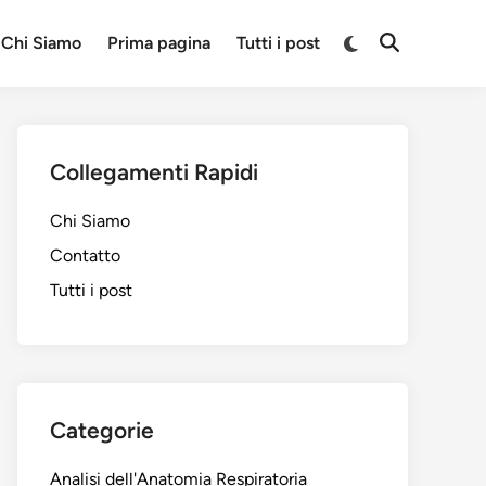
Switch
Chi Siamo
Prima pagina
Tutti i post
Open
to
Search
dark
mode
Collegamenti Rapidi
Chi Siamo
Contatto
Tutti i post
Categorie
Analisi dell'Anatomia Respiratoria