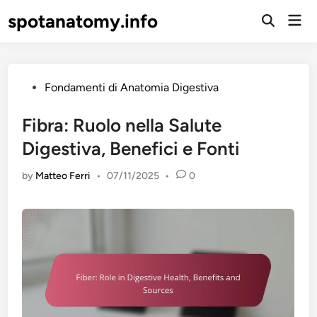
Skip
spotanatomy.info
Mai
to
Open
Men
Search
content
Posted
Fondamenti di Anatomia Digestiva
in
Fibra: Ruolo nella Salute
Digestiva, Benefici e Fonti
by
Matteo Ferri
•
07/11/2025
•
0