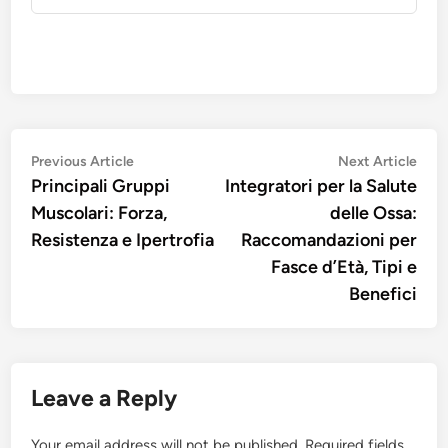
Post
Previous
Nex
Previous Article
Next Article
article:
artic
Principali Gruppi
Integratori per la Salute
navigation
Muscolari: Forza,
delle Ossa:
Resistenza e Ipertrofia
Raccomandazioni per
Fasce d’Età, Tipi e
Benefici
Leave a Reply
Your email address will not be published.
Required fields