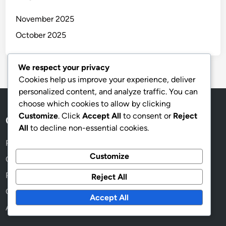
November 2025
October 2025
We respect your privacy
Cookies help us improve your experience, deliver
personalized content, and analyze traffic. You can
choose which cookies to allow by clicking
Customize
. Click
Accept All
to consent or
Reject
Collegamenti Rapidi
All
to decline non-essential cookies.
Politica di protezione dei dati
Customize
Contatto
Preferenze dei cookie
Reject All
Chi Siamo
Accept All
Accordo Utente