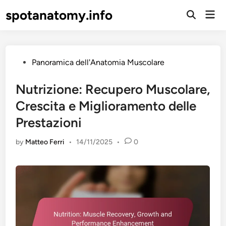
Skip
spotanatomy.info
Mai
to
Open
Men
Search
content
Posted
Panoramica dell'Anatomia Muscolare
in
Nutrizione: Recupero Muscolare,
Crescita e Miglioramento delle
Prestazioni
by
Matteo Ferri
•
14/11/2025
•
0