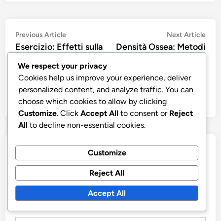
Post
Previous
Nex
Previous Article
Next Article
article:
artic
Esercizio: Effetti sulla
Densità Ossea: Metodi
navigation
Funzione Cerebrale,
di Valutazione,
We respect your privacy
Neurogenesi e Umore
Considerazioni sull’Età
Cookies help us improve your experience, deliver
e Implicazioni per la
personalized content, and analyze traffic. You can
Salute
choose which cookies to allow by clicking
Customize
. Click
Accept All
to consent or
Reject
All
to decline non-essential cookies.
Leave a Reply
Customize
Reject All
Your email address will not be published.
Required fields
are marked
*
Accept All
COMMENT
*