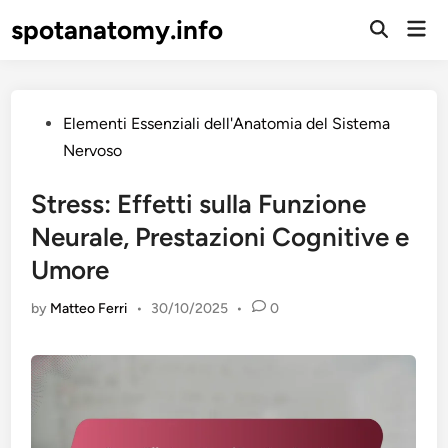
Skip
spotanatomy.info
Mai
to
Open
Men
Search
content
Posted
Elementi Essenziali dell'Anatomia del Sistema
in
Nervoso
Stress: Effetti sulla Funzione
Neurale, Prestazioni Cognitive e
Umore
by
Matteo Ferri
•
30/10/2025
•
0