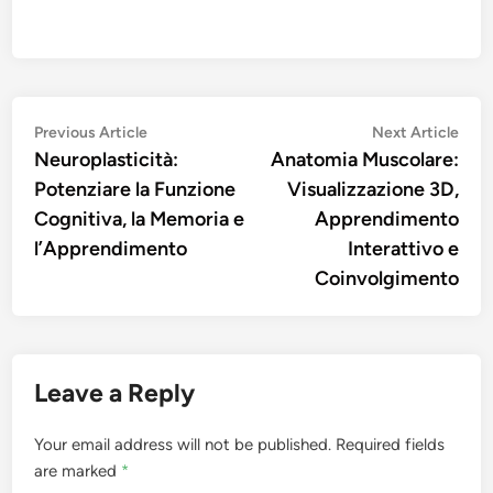
Post
Previous
Nex
Previous Article
Next Article
article:
artic
Neuroplasticità:
Anatomia Muscolare:
navigation
Potenziare la Funzione
Visualizzazione 3D,
Cognitiva, la Memoria e
Apprendimento
l’Apprendimento
Interattivo e
Coinvolgimento
Leave a Reply
Your email address will not be published.
Required fields
are marked
*